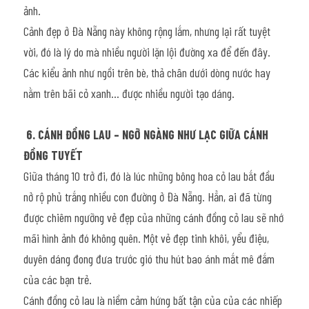
ảnh.
Cảnh đẹp ở Đà Nẵng này không rộng lắm, nhưng lại rất tuyệt 
vời, đó là lý do mà nhiều người lặn lội đường xa để đến đây. 
Các kiểu ảnh như ngồi trên bè, thả chân dưới dòng nước hay 
nằm trên bãi cỏ xanh… được nhiều người tạo dáng.
6. CÁNH ĐỒNG LAU – NGỠ NGÀNG NHƯ LẠC GIỮA CÁNH 
ĐỒNG TUYẾT
Giữa tháng 10 trở đi, đó là lúc những bông hoa cỏ lau bắt đầu 
nở rộ phủ trắng nhiều con đường ở Đà Nẵng. Hẳn, ai đã từng 
được chiêm ngưỡng vẻ đẹp của những cánh đồng cỏ lau sẽ nhớ 
mãi hình ảnh đó không quên. Một vẻ đẹp tinh khôi, yểu điệu, 
duyên dáng đong đưa trước gió thu hút bao ánh mắt mê đắm 
của các bạn trẻ.
Cánh đồng cỏ lau là niềm cảm hứng bất tận của của các nhiếp 