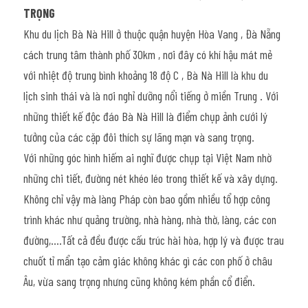
TRỌNG
Khu du lịch Bà Nà Hill ở thuộc quận huyện Hòa Vang , Đà Nẵng 
cách trung tâm thành phố 30km , nơi đây có khí hậu mát mẻ 
với nhiệt độ trung bình khoảng 18 độ C , Bà Nà Hill là khu du 
lịch sinh thái và là nơi nghỉ dưỡng nổi tiếng ở miền Trung . Với 
những thiết kế độc đáo Bà Nà Hill là điểm chụp ảnh cưới lý 
tưởng của các cặp đôi thích sự lãng mạn và sang trọng.
Với những góc hình hiếm ai nghĩ được chụp tại Việt Nam nhờ 
những chi tiết, đường nét khéo léo trong thiết kế và xây dựng. 
Không chỉ vậy mà làng Pháp còn bao gồm nhiều tổ hợp công 
trình khác như quảng trường, nhà hàng, nhà thờ, làng, các con 
đường,….Tất cả đều được cấu trúc hài hòa, hợp lý và được trau 
chuốt tỉ mẩn tạo cảm giác không khác gì các con phố ở châu 
Âu, vừa sang trọng nhưng cũng không kém phần cổ điển.