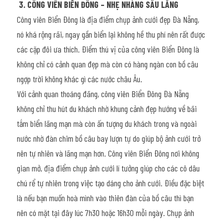
3. CÔNG VIÊN BIỂN ĐÔNG – NHẸ NHÀNG SÂU LẮNG
Công viên Biển Đông là địa điểm chụp ảnh cưới đẹp Đà Nẵng, 
nó khá rộng rãi, ngay gần biển lại không hề thu phí nên rất được 
các cặp đôi ưa thích. Điểm thú vị của công viên Biển Đông là 
không chỉ có cảnh quan đẹp mà còn có hàng ngàn con bồ câu 
ngợp trời không khác gì các nước châu Âu.
Với cảnh quan thoáng đãng, công viên Biển Đông Đà Nẵng 
không chỉ thu hút du khách nhờ khung cảnh đẹp hướng về bãi 
tắm biển lãng mạn mà còn ấn tượng du khách trong và ngoài 
nước nhờ đàn chim bồ câu bay lượn tự do giúp bộ ảnh cưới trở 
nên tự nhiên và lãng mạn hơn. Công viên Biển Đông nơi không 
gian mở, địa điểm chụp ảnh cưới lí tưởng giúp cho các cô dâu 
chú rể tự nhiên trong việc tạo dáng cho ảnh cưới. Điều đặc biệt 
là nếu bạn muốn hoà mình vào thiên đàn của bồ câu thì bạn 
nên có mặt tại đây lúc 7h30 hoặc 16h30 mỗi ngày. Chụp ảnh 