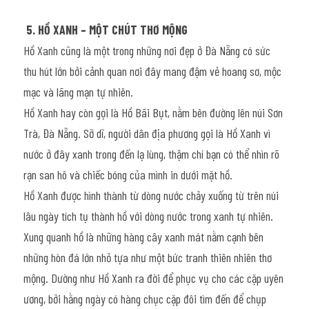
5. HỒ XANH – MỘT CHÚT THƠ MỘNG
Hồ Xanh cũng là một trong những nơi đẹp ở Đà Nẵng có sức 
thu hút lớn bởi cảnh quan nơi đây mang đậm vẻ hoang sơ, mộc 
mạc và lãng mạn tự nhiên.
Hồ Xanh hay còn gọi là Hồ Bãi Bụt, nằm bên đường lên núi Sơn 
Trà, Đà Nẵng. Sỡ dĩ, người dân địa phương gọi là Hồ Xanh vì 
nước ở đây xanh trong đến lạ lùng, thậm chí bạn có thể nhìn rõ 
rạn san hô và chiếc bóng của mình in dưới mặt hồ.
Hồ Xanh được hình thành từ dòng nước chảy xuống từ trên núi 
lâu ngày tích tụ thành hồ với dòng nước trong xanh tự nhiên. 
Xung quanh hồ là những hàng cây xanh mát nằm cạnh bên 
những hòn đá lớn nhỏ tựa như một bức tranh thiên nhiên thơ 
mộng. Dường như Hồ Xanh ra đời để phục vụ cho các cặp uyên 
ương, bởi hằng ngày có hàng chục cặp đôi tìm đến để chụp 