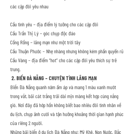
các cặp đôi yêu nhau
Cầu tình yêu – địa điểm lý tưởng cho các cặp đôi
Cầu Trần Thị Lý – góc chụp độc đáo
Cồng Rồng – lãng mạn như một trời tây
Cầu Thuận Phước – Nhẹ nhàng nhưng không kém phần quyến rũ
Cầu Vàng – địa điểm “hot” cho các cặp đôi yêu thích sự trẻ 
trung.
2. BIỂN ĐÀ NẴNG – CHUYỆN TÌNH LÃNG MẠN
Biển Đà Nẵng quanh năm ấm áp và mang 1 màu xanh mướt 
trong vắt, bãi cát trắng trải dài mịn màng kết hợp cùng nắng 
gió. Nơi đây đã hớp hồn không biết bao nhiêu đôi tình nhân về 
du lịch, chụp ảnh cưới và tận hưởng khoảng thời gian hạnh phúc 
của riêng 2 người.
Những bãi biển ở du lịch Đà Nẵng như: Mỹ Khê, Non Nước, Bắc 