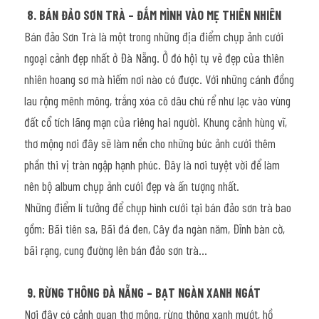
8. BÁN ĐẢO SƠN TRÀ – ĐẮM MÌNH VÀO MẸ THIÊN NHIÊN
Bán đảo Sơn Trà là một trong những địa điểm chụp ảnh cưới 
ngoại cảnh đẹp nhất ở Đà Nẵng. Ở đó hội tụ vẻ đẹp của thiên 
nhiên hoang sơ mà hiếm nơi nào có được. Với những cánh đồng 
lau rộng mênh mông, trắng xóa cô dâu chú rể như lạc vào vùng 
đất cổ tích lãng mạn của riêng hai người. Khung cảnh hùng vĩ, 
thơ mộng nơi đây sẽ làm nền cho những bức ảnh cưới thêm 
phần thi vị tràn ngập hạnh phúc. Đây là nơi tuyệt vời để làm 
nên bộ album chụp ảnh cưới đẹp và ấn tượng nhất.
Những điểm lí tưởng để chụp hình cưới tại bán đảo sơn trà bao 
gồm: Bãi tiên sa, Bãi đá đen, Cây đa ngàn năm, Đỉnh bàn cờ, 
bãi rạng, cung đường lên bán đảo sơn trà…
9. RỪNG THÔNG ĐÀ NẴNG – BẠT NGÀN XANH NGÁT
Nơi đây có cảnh quan thơ mộng, rừng thông xanh mướt, hồ 