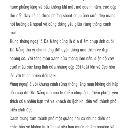
nước phẳng lặng và bầu không khí mát mẻ quanh năm, các cặp 
đôi đến đây sẽ có được những shoot chụp ảnh cưới đẹp mang 
hơi hướng dã ngoại vô cũng đáng yêu giữa rừng thông xanh 
mát.
Rừng thông ngoại ô Đà Nẵng cũng là địa điểm chụp ảnh cưới 
Đà Nẵng thú vị cho những đôi uyên ương nào thích vẻ đẹp 
hoang sơ. Với tông màu xanh của thông làm nền, diện bộ váy 
cưới màu sắc lung linh của những cặp đôi toát lên vẻ đẹp hòa 
lẫn với thiên nhiên đến lạ kì.
Vùng ngoại ô với khung cảnh rừng thông lãng mạn không chỉ hấp 
dẫn cặp đôi Đà Nẵng mà còn là điểm chụp ảnh, điểm phượt yêu 
thích của nhiều bạn trẻ và khách du lịch khi đến với thành phố 
biển xinh đẹp.
Cách trung tâm thành phố một quãng hơi xa nhưng điều đó 
chắc hẳn sẽ không là trở ngại nếu bạn muốn chiêm ngưỡng vẻ 