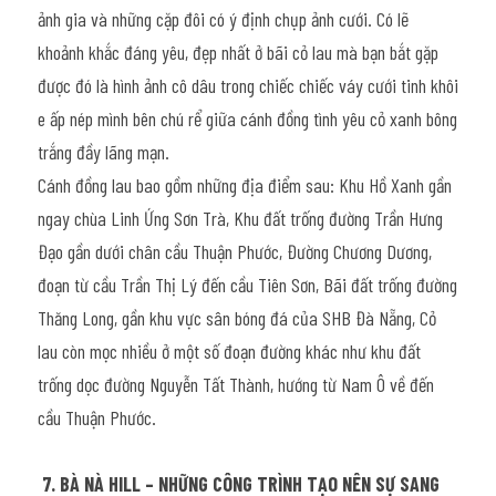
ảnh gia và những cặp đôi có ý định chụp ảnh cưới. Có lẽ 
khoảnh khắc đáng yêu, đẹp nhất ở bãi cỏ lau mà bạn bắt gặp 
được đó là hình ảnh cô dâu trong chiếc chiếc váy cưới tinh khôi 
e ấp nép mình bên chú rể giữa cánh đồng tình yêu cỏ xanh bông 
trắng đầy lãng mạn.
Cánh đồng lau bao gồm những địa điểm sau: Khu Hồ Xanh gần 
ngay chùa Linh Ứng Sơn Trà, Khu đất trống đường Trần Hưng 
Đạo gần dưới chân cầu Thuận Phước, Đường Chương Dương, 
đoạn từ cầu Trần Thị Lý đến cầu Tiên Sơn, Bãi đất trống đường 
Thăng Long, gần khu vực sân bóng đá của SHB Đà Nẵng, Cỏ 
lau còn mọc nhiều ở một số đoạn đường khác như khu đất 
trống dọc đường Nguyễn Tất Thành, hướng từ Nam Ô về đến 
cầu Thuận Phước.
7. BÀ NÀ HILL – NHỮNG CÔNG TRÌNH TẠO NÊN SỰ SANG 