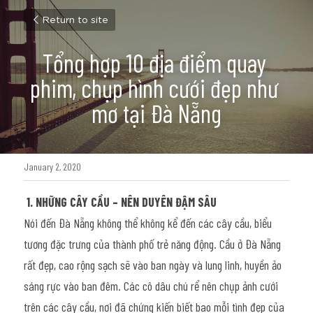
Return to site
Tổng hợp 10 địa điểm quay 
phim, chụp hình cưới đẹp như 
mơ tại Đà Nẵng
January 2, 2020
1. NHỮNG CÂY CẦU – NÊN DUYÊN ĐẬM SÂU
Nói đến Đà Nẵng không thể không kể đến các cây cầu, biểu 
tương đặc trưng của thành phố trẻ năng động. Cầu ở Đà Nẵng 
rất đẹp, cao rộng sạch sẽ vào ban ngày và lung linh, huyền ảo 
sáng rực vào ban đêm. Các cô dâu chú rể nên chụp ảnh cưới 
trên các cây cầu, nơi đã chứng kiến biết bao mỗi tình đẹp của 