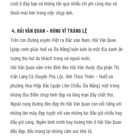
cưới ở đây bạn sẽ không tốn quá nhiều chi phí cũng như sẽ 
thoải mái hơn trong việc chụp ảnh.
4. HẢI VÂN QUAN – HÙNG VĨ TRÁNG LỆ
Trên con đường xuyên Việt ra Bắc vào Nam, Hải Vân Quan 
(giáp ranh giữa Huế và Đà Nẵng) luôn luôn là một địa danh ấn 
tượng thu hút du khách trong và ngoài nước.
Hải Vân Quan nằm trên đỉnh đèo Hải Vân thuộc địa phận Thị 
trấn Lăng Cô, (huyện Phú Lộc, tỉnh Thừa Thiên – Huế) và 
phường Hòa Hiệp Bắc (quận Liên Chiểu, Đà Nẵng), một trong 
những địa điểm chụp hình đẹp và lãng mạn đầy chất thơ.
Ngoài cung đường đèo đẹp thì Hải Vân Quan còn nổi tiếng với 
những làn mây đẹp tuyệt vời vào những lúc đầu giờ chiều hay 
đầu giờ sáng. Ngắm bình minh hay hoàng hôn ở Hải Vân Quan 
đều đẹp, đều mang lại những cảm xúc khó tả.