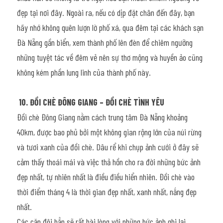
đẹp tại nơi đây. Ngoài ra, nếu có dịp đặt chân đến đây, bạn 
hãy nhớ không quên lượn lờ phố xá, qua đêm tại các khách sạn 
Đà Nẵng gần biển, xem thành phố lên đèn để chiêm ngưỡng 
những tuyệt tác về đêm vẻ nên sự thơ mộng và huyền ảo cũng 
không kém phần lung linh của thành phố này.
10. ĐỒI CHÈ ĐÔNG GIANG – ĐỒI CHÈ TÌNH YÊU
Đồi chè Đông Giang nằm cách trung tâm Đà Nẵng khoảng 
40km, được bao phủ bởi một không gian rộng lớn của núi rừng 
và tươi xanh của đồi chè. Dâu rể khi chụp ảnh cưới ở đây sẽ 
cảm thấy thoái mái và việc thả hồn cho ra đời những bức ảnh 
đẹp nhất, tự nhiên nhất là điều điều hiển nhiên. Đồi chè vào 
thời điểm tháng 4 là thời gian đẹp nhất, xanh nhất, nắng đẹp 
nhất.
Các cặp đôi hẳn sẽ rất hài lòng với những bức ảnh ghi lại 