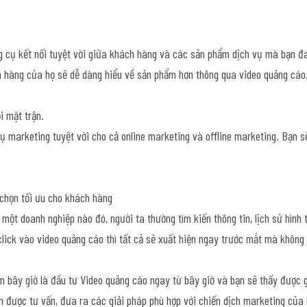
g cụ kết nối tuyệt vời giữa khách hàng và các sản phẩm dịch vụ mà bạn đa
 hàng của họ sẽ dễ dàng hiểu về sản phẩm hơn thông qua video quảng cáo
i mặt trận.
ụ marketing tuyệt vời cho cả online marketing và offline marketing. Bạn s
 chọn tối ưu cho khách hàng
 một doanh nghiệp nào đó, người ta thường tìm kiến thông tin, lịch sử hình
 click vào video quảng cáo thì tất cả sẽ xuất hiện ngay trước mắt mà không 
 bây giờ là đầu tư Video quảng cáo ngay từ bây giờ và bạn sẽ thấy được gi
n được tư vấn, đưa ra các giải pháp phù hợp với chiến dịch marketing của