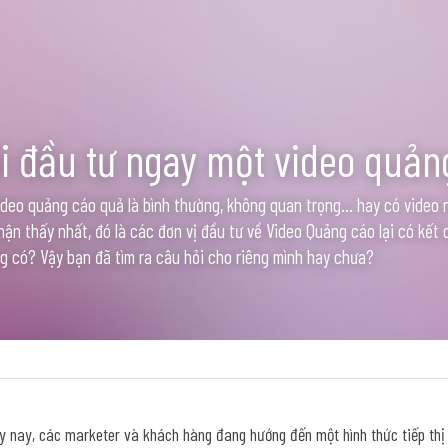
ải đầu tư ngay một video quản
ideo quảng cáo quả là bình thường, không quan trọng... hay có video 
hận thấy nhất, đó là các đơn vị đầu tư về Video Quảng cáo lại có kết q
g có? Vậy bạn đã tìm ra câu hỏi cho riêng mình hay chưa?
ày nay, các marketer và khách hàng đang hướng đến một hình thức tiếp thị