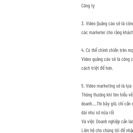
Công ty
3. Video Quảng cáo sẽ là côn
các marketer cho rằng khách
4. Có thể chinh chiến trên mọ
Video quảng cáo sẽ là công c
cách triệt để hơn.
5. Video marketing sẽ là lựa
Thông thường khi tìm hiểu về
doanh....Thì bây giờ, chỉ cần
dài như sớ nữa rồi
Và việc Doanh nghiệp cần làm
Liên hệ cho chúng tôi để nhậ