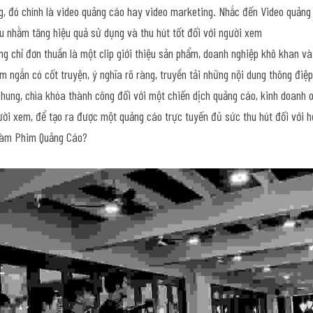
g, đó chính là video quảng cáo hay video marketing. Nhắc đến Video quảng 
u nhằm tăng hiệu quả sử dụng và thu hút tốt đối với người xem
g chỉ đơn thuần là một clip giới thiệu sản phẩm, doanh nghiệp khô khan v
 ngắn có cốt truyện, ý nghĩa rõ ràng, truyền tải những nội dung thông điệ
hung, chìa khóa thành công đối với một chiến dịch quảng cáo, kinh doanh o
ười xem, để tạo ra được một quảng cáo trực tuyến đủ sức thu hút đối với h
Làm Phim Quảng Cáo?