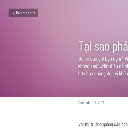
Return to site
Tại sao ph
Đã có bao giờ bạn nghĩ " V
không sao"...Một điều dễ n
hơn hẳn những đơn vị khôn
December 15, 2017
Với thị trường quảng cáo ng