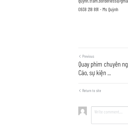
quynh.tram.borderless@gma
0938 218 891 - Ms Quỳnh
Previous
Quay phim chuyên ng
Cáo, sự kiện ...
Return to site