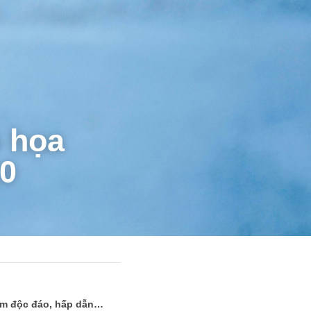
 họa 
0
ẩm độc đáo, hấp dẫn… 