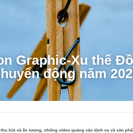
on Graphic
-Xu thế Đồ
chuyển động năm 202
 thu hút và ấn tượng, những video quảng cáo dịch vụ và sản ph