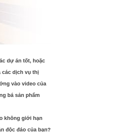
c dự án tốt, hoặc 
ác dịch vụ thị 
ớng vào video của 
ảng bá sản phẩm 
 không giới hạn 
án độc đáo của bạn? 