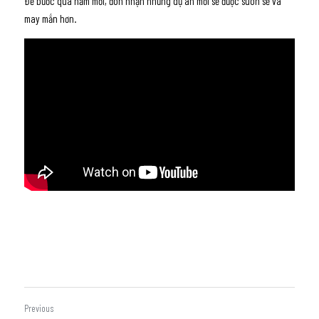
Để bước qua năm mới, đón nhận những dự án mới sẽ được suôn sẻ và 
may mắn hơn.
Previous