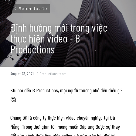
Return to site
Định hướng mới trong việc 
thực hiện video - B 
Productions
August 23, 2021
·
B Productions team
Khi nói đến B Productions, mọi người thường nhớ đến điều gì?
🤔
Chúng tôi là công ty thực hiện video chuyên nghiệp tại Đà 
Nẵng. Trong thời gian tới, mong muốn đáp ứng được sự thay 
đổi của cách thức làm việc online, và của trào lưu digital 