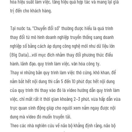
hóa hiệu suất làm việc, tăng hiệu quả hợp tác và mang lại giá 
trị đến cho khách hàng.
Tại nước ta, “Chuyển đổi số” thường được hiểu là quá trình 
thay đổi từ mô hình doanh nghiệp truyền thống sang doanh 
nghiệp số bằng cách áp dụng công nghệ mới như dữ liệu lớn 
(Big Data)…với mục đích nhằm thay đổi phương thức điều 
hành, lãnh đạo, quy trình làm việc, văn hóa công ty.
Thay vì những bản quy trình làm việc thô cứng, khô khan, để 
nắm bắt hết nội dung thì cần 5 đến 10 phút đọc hết nội dung 
của quy trình thì thay vào đó là video hướng dẫn quy trình làm 
việc, chỉ mất rất ít thời gian khoảng 2~3 phút, vừa hấp dẫn vừa 
trực quan sinh động giúp cho người xem nắm ngay được nội 
dung mà video đó muốn truyền tải.
Theo các nhà nghiên cứu về não bộ khẳng định rằng, não bộ 