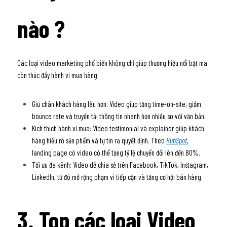
nào ?
Các loại video marketing phổ biến không chỉ giúp thương hiệu nổi bật mà 
còn thúc đẩy hành vi mua hàng:
Giữ chân khách hàng lâu hơn: Video giúp tăng time-on-site, giảm 
bounce rate và truyền tải thông tin nhanh hơn nhiều so với văn bản.
Kích thích hành vi mua: Video testimonial và explainer giúp khách 
hàng hiểu rõ sản phẩm và tự tin ra quyết định. Theo 
HubSpot
, 
landing page có video có thể tăng tỷ lệ chuyển đổi lên đến 80%. 
Tối ưu đa kênh: Video dễ chia sẻ trên Facebook, TikTok, Instagram, 
LinkedIn, từ đó mở rộng phạm vi tiếp cận và tăng cơ hội bán hàng. 
3. Top các loại Video 