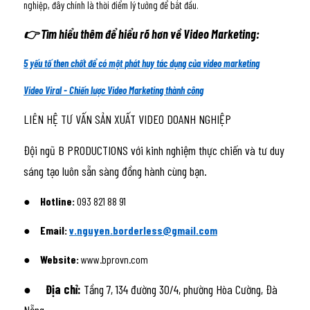
nghiệp, đây chính là thời điểm lý tưởng để bắt đầu. 
👉 Tìm hiểu thêm để hiểu rõ hơn về Video Marketing:
5 yếu tố then chốt để có một phát huy tác dụng của video marketing
Video Viral - Chiến lược Video Marketing thành công
LIÊN HỆ TƯ VẤN SẢN XUẤT VIDEO DOANH NGHIỆP
Đội ngũ B PRODUCTIONS với kinh nghiệm thực chiến và tư duy 
sáng tạo luôn sẵn sàng đồng hành cùng bạn.
●	Hotline: 
093 821 88 91
●	Email: 
v.nguyen.borderless@gmail.com
●	Website: 
www.bprovn.com
●	Địa chỉ: 
Tầng 7, 134 đường 30/4, phường Hòa Cường, Đà 