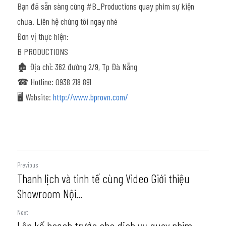
Bạn đã sẵn sàng cùng #B_Productions quay phim sự kiện 
chưa. Liên hệ chúng tôi ngay nhé
Đơn vị thực hiện:
B PRODUCTIONS
🏚 Địa chỉ: 362 đường 2/9, Tp Đà Nẵng
☎ Hotline: 0938 218 891
🖥 Website: 
http://www.bprovn.com/
Previous
Thanh lịch và tinh tế cùng Video Giới thiệu
Showroom Nội...
Next
Lên kế hoạch trước cho dịch vụ quay phim